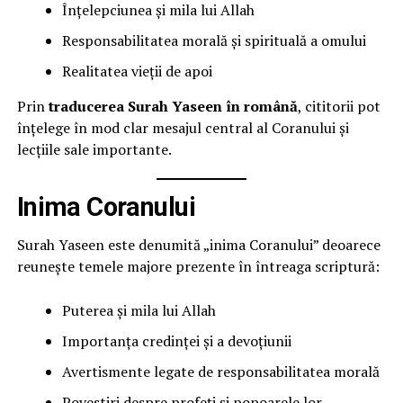
Înțelepciunea și mila lui Allah
Responsabilitatea morală și spirituală a omului
Realitatea vieții de apoi
Prin
traducerea Surah Yaseen în română
, cititorii pot
înțelege în mod clar mesajul central al Coranului și
lecțiile sale importante.
Inima Coranului
Surah Yaseen este denumită „inima Coranului” deoarece
reunește temele majore prezente în întreaga scriptură:
Puterea și mila lui Allah
Importanța credinței și a devoțiunii
Avertismente legate de responsabilitatea morală
Povestiri despre profeți și popoarele lor